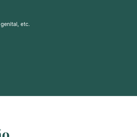
enital, etc.
o​