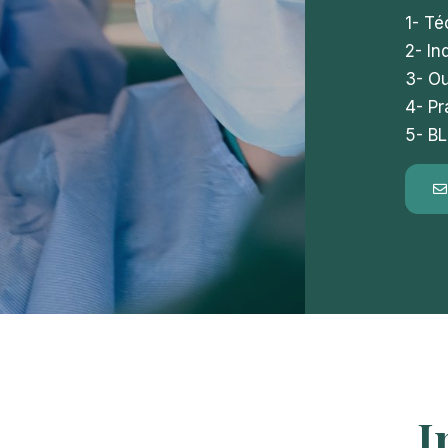
1- T
2- In
3- Ou
4- Pr
5- B
I