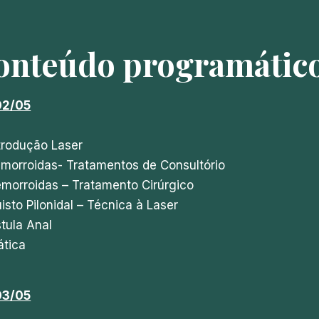
onteúdo programático 
02/05
trodução Laser
emorroidas- Tratamentos de Consultório
morroidas – Tratamento Cirúrgico
isto Pilonidal – Técnica à Laser
stula Anal
ática
03/05