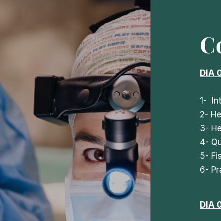
C
DIA 
1- In
2- H
3- He
4- Qu
5- Fi
6- Pr
DIA 