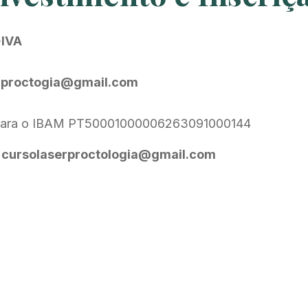
IVA
erproctogia@gmail.com
ia para o IBAM PT50001000006263091000144
l: cursolaserproctologia@gmail.com