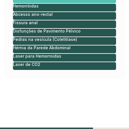
Hemorróidas
Abcesso ano-rectal
Fissura anal​
Disfunções de Pavimento Pélvico​
Pedras na vesícula (Colelitíase)​
Hérnia da Parede Abdominal​
Laser para Hemorroidas
Laser de CO2