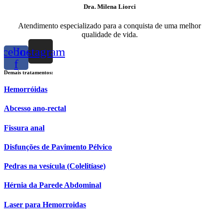
Dra. Milena Liorci
Atendimento especializado para a conquista de uma melhor
qualidade de vida.
acebook-
Instagram
f
Demais tratamentos:
Hemorróidas
Abcesso ano-rectal
Fissura anal​
Disfunções de Pavimento Pélvico​
Pedras na vesícula (Colelitíase)​
Hérnia da Parede Abdominal​
Laser para Hemorroidas