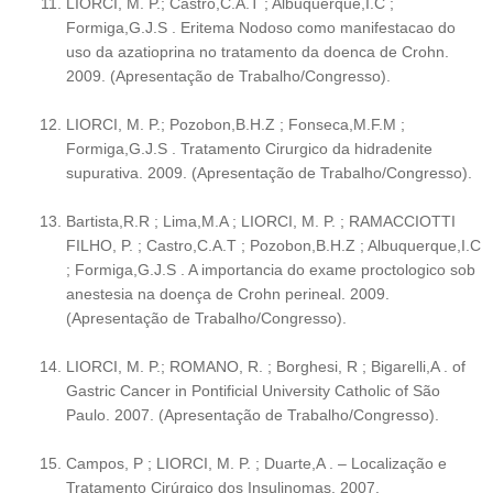
LIORCI, M. P.; Castro,C.A.T ; Albuquerque,I.C ;
Formiga,G.J.S . Eritema Nodoso como manifestacao do
uso da azatioprina no tratamento da doenca de Crohn.
2009. (Apresentação de Trabalho/Congresso).
LIORCI, M. P.; Pozobon,B.H.Z ; Fonseca,M.F.M ;
Formiga,G.J.S . Tratamento Cirurgico da hidradenite
supurativa. 2009. (Apresentação de Trabalho/Congresso).
Bartista,R.R ; Lima,M.A ; LIORCI, M. P. ; RAMACCIOTTI
FILHO, P. ; Castro,C.A.T ; Pozobon,B.H.Z ; Albuquerque,I.C
; Formiga,G.J.S . A importancia do exame proctologico sob
anestesia na doença de Crohn perineal. 2009.
(Apresentação de Trabalho/Congresso).
LIORCI, M. P.; ROMANO, R. ; Borghesi, R ; Bigarelli,A . of
Gastric Cancer in Pontificial University Catholic of São
Paulo. 2007. (Apresentação de Trabalho/Congresso).
Campos, P ; LIORCI, M. P. ; Duarte,A . – Localização e
Tratamento Cirúrgico dos Insulinomas. 2007.