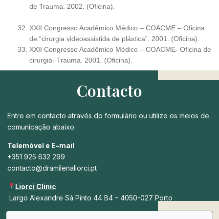
de Trauma. 2002. (Oficina).
XXII Congresso Acadêmico Médico – COACME – Oficina
de “cirurgia videoassistida de plástica”. 2001. (Oficina).
XXII Congresso Acadêmico Médico – COACME- Oficina de
cirurgia- Trauma. 2001. (Oficina).
Contacto
Entre em contacto através do formulário ou utilize os meios de
comunicação abaixo:
Telemóvel e E-mail
+351 925 632 299
contacto@dramilenaliorci.pt
Liorci Clinic
Largo Alexandre Sá Pinto 44 B4 – 4050-027 Porto